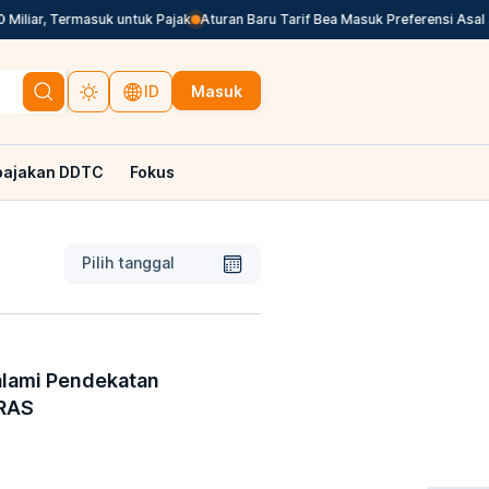
liar, Termasuk untuk Pajak
Aturan Baru Tarif Bea Masuk Preferensi Asal Je
Masuk
ID
pajakan DDTC
Fokus
Pilih tanggal
alami Pendekatan
IRAS