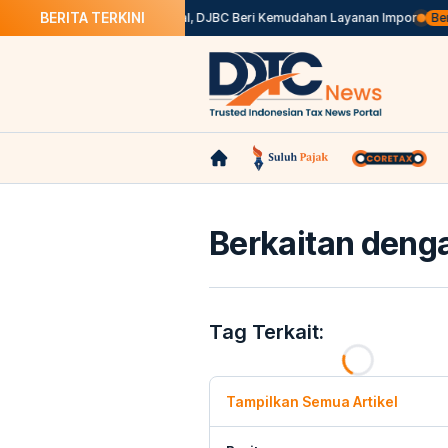
BERITA TERKINI
meran Otomotif Internasional, DJBC Beri Kemudahan Layanan Impor
Berit
Berkaitan denga
Tag Terkait:
Tampilkan Semua Artikel