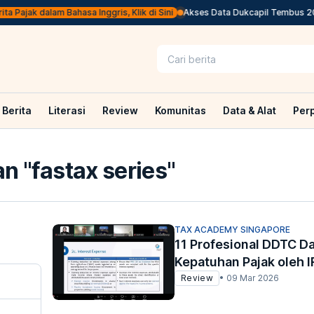
a Pajak dalam Bahasa Inggris, Klik di Sini
Akses Data Dukcapil Tembus 20 Mi
Berita
Literasi
Review
Komunitas
Data & Alat
Per
n "
fastax series
"
TAX ACADEMY SINGAPORE
11 Profesional DDTC D
Kepatuhan Pajak oleh 
Review
•
09 Mar 2026