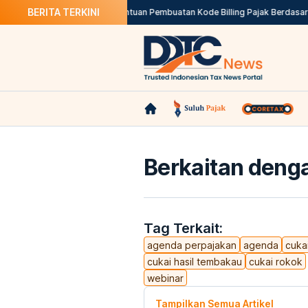
BERITA TERKINI
ndalkan Insentif Pajak
Ketentuan Pembuatan Kode Billing Pajak Berdasark
Berkaitan denga
Tag Terkait:
agenda perpajakan
agenda
cuka
cukai hasil tembakau
cukai rokok
webinar
Tampilkan Semua Artikel