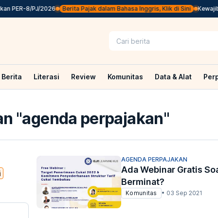
an PER-8/PJ/2026
Berita Pajak dalam Bahasa Inggris, Klik di Sini
Kewajiba
Berita
Literasi
Review
Komunitas
Data & Alat
Per
n "
agenda perpajakan
"
AGENDA PERPAJAKAN
Ada Webinar Gratis So
i
Berminat?
Komunitas
•
03 Sep 2021