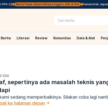
 PPh 22
Berita Pajak dalam Bahasa Inggris, Klik di Sini
Pemerintah Jepang 
Berita
Literasi
Review
Komunitas
Data & Alat
Per
R 500
f, sepertinya ada masalah teknis yan
dapi
kami sedang memperbaikinya. Silakan coba lagi nanti
ali ke halaman depan