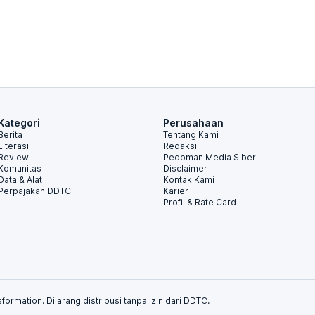
Kategori
Perusahaan
Berita
Tentang Kami
Literasi
Redaksi
Review
Pedoman Media Siber
Komunitas
Disclaimer
Data & Alat
Kontak Kami
Perpajakan DDTC
Karier
Profil & Rate Card
formation. Dilarang distribusi tanpa izin dari DDTC.