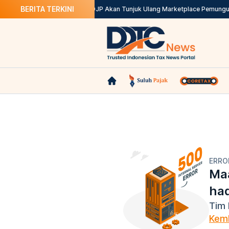
BERITA TERKINI
i Solusinya
Kepdirjen Batal, DJP Akan Tunjuk Ulang Marketplace Pemungut
ERRO
Maa
ha
Tim 
Kemb