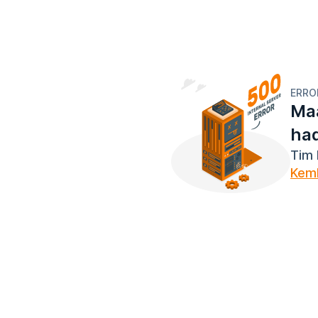
ERRO
Maa
ha
Tim 
Kemb