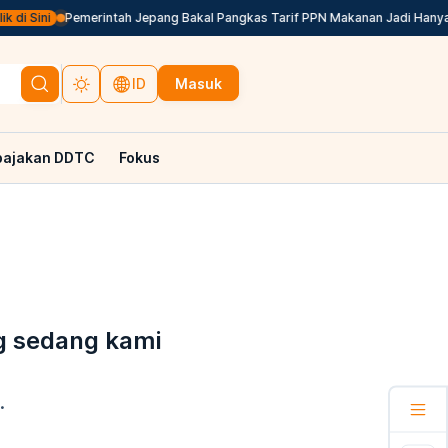
di Sini
Pemerintah Jepang Bakal Pangkas Tarif PPN Makanan Jadi Hanya 1
Masuk
ID
pajakan DDTC
Fokus
g sedang kami
.