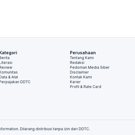
Kategori
Perusahaan
Berita
Tentang Kami
Literasi
Redaksi
Review
Pedoman Media Siber
Komunitas
Disclaimer
Data & Alat
Kontak Kami
Perpajakan DDTC
Karier
Profil & Rate Card
formation. Dilarang distribusi tanpa izin dari DDTC.