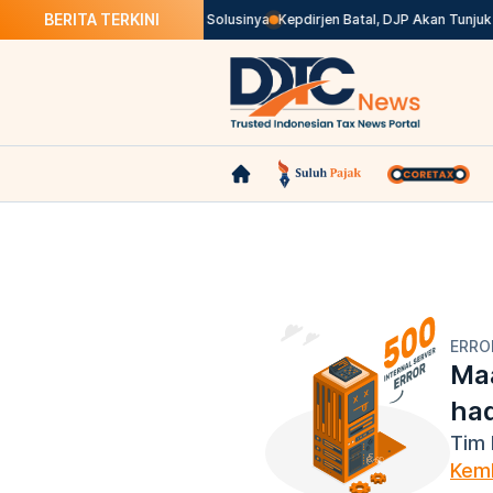
BERITA TERKINI
han Tak Valid di Coretax? Ini Solusinya
Kepdirjen Batal, DJP Akan Tunjuk
ERRO
Maa
ha
Tim 
Kemb