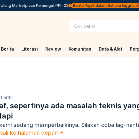
 Ulang Marketplace Pemungut PPh 22
Berita Pajak dalam Bahasa Inggris, Klik 
Berita
Literasi
Review
Komunitas
Data & Alat
Per
R 500
f, sepertinya ada masalah teknis yan
dapi
kami sedang memperbaikinya. Silakan coba lagi nanti
ali ke halaman depan