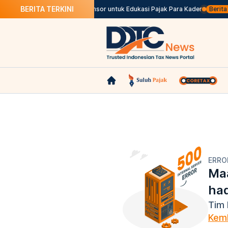
BERITA TERKINI
ara
DJP Jatim Gandeng GP Ansor untuk Edukasi Pajak Para Kader
Berita P
ERRO
Maa
ha
Tim 
Kemb