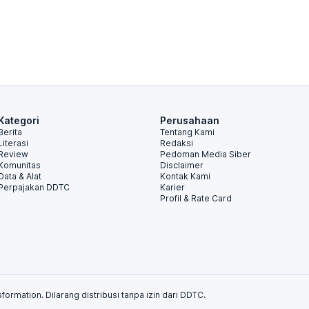
Kategori
Perusahaan
Berita
Tentang Kami
Literasi
Redaksi
Review
Pedoman Media Siber
Komunitas
Disclaimer
Data & Alat
Kontak Kami
Perpajakan DDTC
Karier
Profil & Rate Card
formation. Dilarang distribusi tanpa izin dari DDTC.