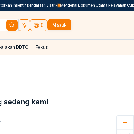
kan Insentif Kendaraan Listrik
Mengenal Dokumen Utama Pelayanan Cukai
Masuk
ID
pajakan DDTC
Fokus
g sedang kami
.