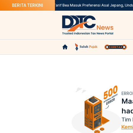
BERITA TERKINI
uk untuk Pajak
Aturan Baru Tarif Bea Masuk Preferensi Asal Jepang, Unduh d
ERRO
Maa
ha
Tim 
Kemb