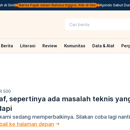
i Sini!
Berita Pajak dalam Bahasa Inggris, Klik di Sini
Apindo Sebut Duni
Berita
Literasi
Review
Komunitas
Data & Alat
Per
R 500
f, sepertinya ada masalah teknis yan
dapi
kami sedang memperbaikinya. Silakan coba lagi nanti
ali ke halaman depan