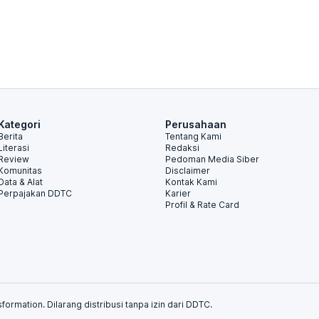
Kategori
Perusahaan
Berita
Tentang Kami
Literasi
Redaksi
Review
Pedoman Media Siber
Komunitas
Disclaimer
Data & Alat
Kontak Kami
Perpajakan DDTC
Karier
Profil & Rate Card
formation. Dilarang distribusi tanpa izin dari DDTC.